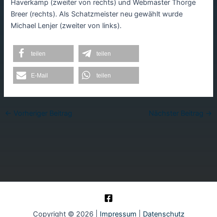
Haverkamp (zweiter von rechts) und Webmaster Thorge
Breer (rechts). Als Schatzmeister neu gewählt wurde
Michael Lenjer (zweiter von links).
teilen
teilen
E-Mail
teilen
Post
←
Vorheriger Beitrag
Nächster Beitrag
→
navigation
Copyright © 2026 |
Impressum
|
Datenschutz